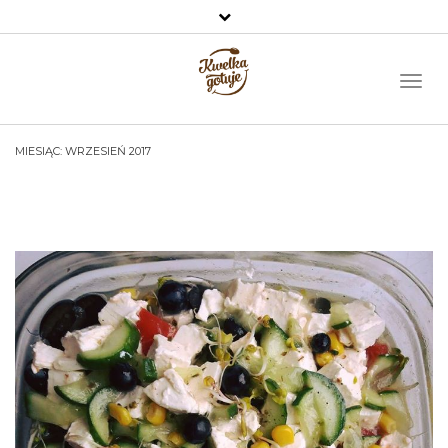
O MNIE
Toggl
Naviga
Facebook
Email
MIESIĄC: WRZESIEŃ 2017