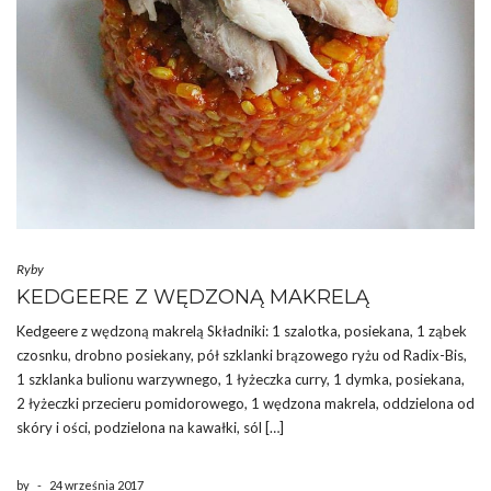
Ryby
KEDGEERE Z WĘDZONĄ MAKRELĄ
Kedgeere z wędzoną makrelą Składniki: 1 szalotka, posiekana, 1 ząbek
czosnku, drobno posiekany, pół szklanki brązowego ryżu od Radix-Bis,
1 szklanka bulionu warzywnego, 1 łyżeczka curry, 1 dymka, posiekana,
2 łyżeczki przecieru pomidorowego, 1 wędzona makrela, oddzielona od
skóry i ości, podzielona na kawałki, sól […]
by
-
24 września 2017