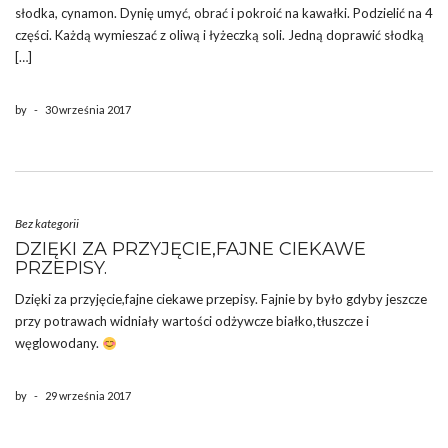
słodka, cynamon. Dynię umyć, obrać i pokroić na kawałki. Podzielić na 4
części. Każdą wymieszać z oliwą i łyżeczką soli. Jedną doprawić słodką
[…]
by
-
30 września 2017
Bez kategorii
DZIĘKI ZA PRZYJĘCIE,FAJNE CIEKAWE
PRZEPISY.
Dzięki za przyjęcie,fajne ciekawe przepisy. Fajnie by było gdyby jeszcze
przy potrawach widniały wartości odżywcze białko,tłuszcze i
węglowodany.
by
-
29 września 2017